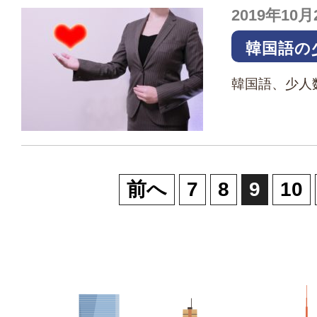
2019年10月
韓国語の
る所をス
韓国語、少人
ント【案
国語の道案内
で大規模・中
た経験と 数
ッス…
前へ
7
8
9
10