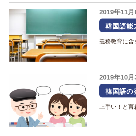
カードを送っ
&…
2019年11月
韓国語能
る上で必
義務教育に含
法】
から知ろうと
韓国ドラマ見
ているし・・・
2019年10月
韓国語の
けるか【
上手い！と言
付ければいい
難しそう。 
音・イントネ