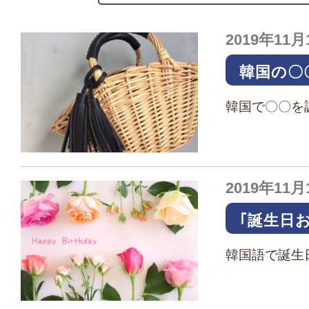
2019年11月
韓国の〇
どう検索
韓国で〇〇を
【案内】
「お店」や「
GoogleやY
いたりします
2019年11月
｢誕生日
【ハング
韓国語で誕生
国語・文字・
ハングル文字