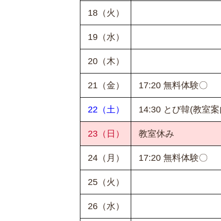
18（火）
19（水）
20（木）
21（金）
17:20 無料体験〇
22（土）
14:30 とび韓(教室
23（日）
教室休み
24（月）
17:20 無料体験〇
25（火）
26（水）