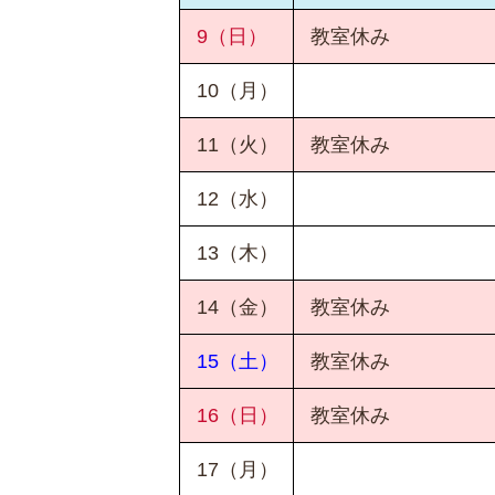
9（日）
教室休み
10（月）
11（火）
教室休み
12（水）
13（木）
14（金）
教室休み
15（土）
教室休み
16（日）
教室休み
17（月）