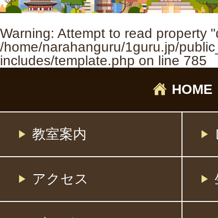
Warning
: Attempt to read property "
/home/narahanguru/1guru.jp/public
includes/template.php
on line
785
HOME
教室案内
アクセス