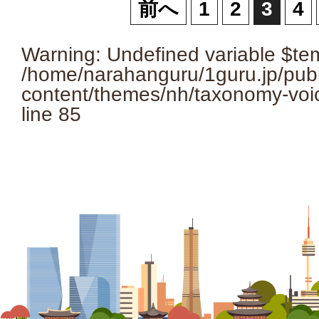
前へ
1
2
3
4
Warning
: Undefined variable $te
/home/narahanguru/1guru.jp/pub
content/themes/nh/taxonomy-voi
line
85