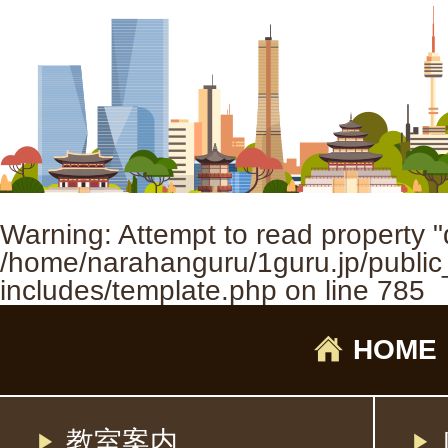
Warning
: Attempt to read property "
/home/narahanguru/1guru.jp/public
includes/template.php
on line
785
HOME
教室案内