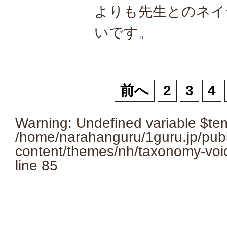
よりも先生とのネイ
いです。
前へ
2
3
4
Warning
: Undefined variable $te
/home/narahanguru/1guru.jp/pub
content/themes/nh/taxonomy-voi
line
85