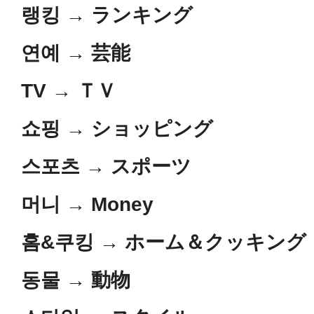
랭킹
→
ランキング
연예
→
芸能
TV
→
ＴＶ
쇼핑
→
ショッピング
스포츠
→
スポーツ
머니
→
Money
홈&쿠킹
→
ホーム＆クッキング
동물
→
動物