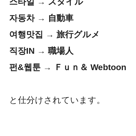
스타일
→
スタイル
자동차
→
自動車
여행맛집
→
旅行グルメ
직장IN
→
職場人
펀&웹툰
→
Ｆｕｎ＆ Webtoon
と仕分けされています。