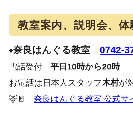
教室案内、説明会、体
奈良はんぐる教室
0742-3
♦
電話受付
平日10時から20時
お電話は日本人スタッフ
木村
が
🦌🚪
奈良はんぐる教室 公式サ