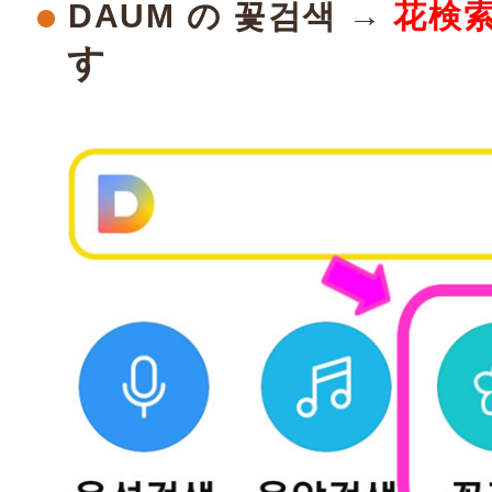
DAUM の 꽃검색 →
花検
す