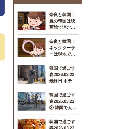
奈良と韓国｜
夏の韓国は映
画館で涼む！
【保存版】
奈良と韓国｜
ネッククーラ
ーは現地で買
う？渡韓の暑
さ対策と”防災
韓国で過ごす
にも”備えのお
春2026.03.23
話【案内】
最終日 ホテル
から空港へ、
今回の渡韓で
韓国で過ごす
使用したe-sim
春2026.03.22
と変換プラグ
② 韓国で人生
装備品｜in 仁
ドラマタクシ
川【韓国飛ん
ーでホテルへ
韓国で過ごす
できました報
｜E-martコン
春2026.03.22