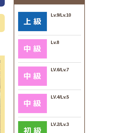
Lv.9/Lv.10
Lv.8
LV.6/Lv.7
LV.4/Lv.5
LV.2/Lv.3