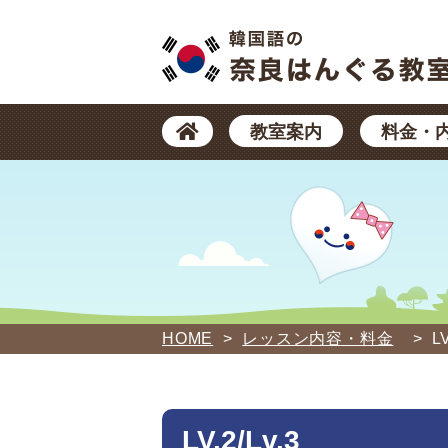
教室案内
料金・
HOME
>
レッスン内容・料金
>
LV
LV.2/Lv.3