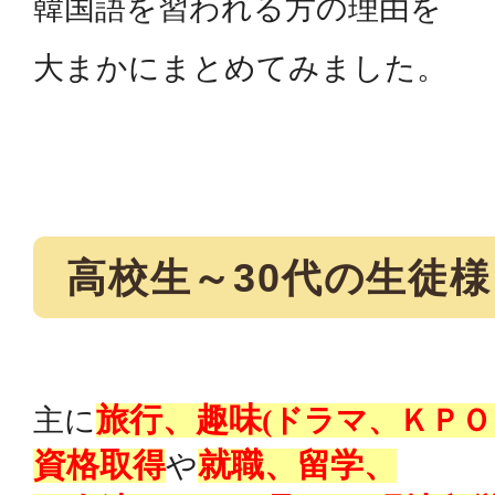
韓国語を習われる方の理由を
大まかにまとめてみました。
高校生～
30
代の生徒様
旅行、趣味
主に
(ドラマ、ＫＰＯ
資格取得
就職、留学、
や