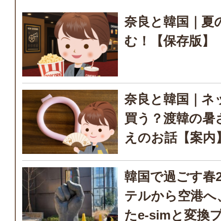
奈良と韓国｜夏
む！【保存版】
奈良と韓国｜ネ
買う？渡韓の暑
えのお話【案内
韓国で過ごす春202
テルから空港へ
たe-simと変換