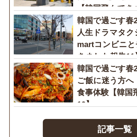
【韓国飛んでき
韓国で過ごす春202
人生ドラマタク
martコンビニ
きました報告11
韓国で過ごす春202
ご飯に迷う方へ
食事体験【韓国
10】
記事一覧