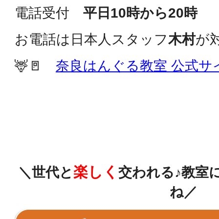
電話受付
平日10時から20時
お電話は日本人スタッフ
木村
が
🦌🚪
奈良はんぐる教室 公式サ
楽しく
＼世代と
交われる
♪教室
ね／