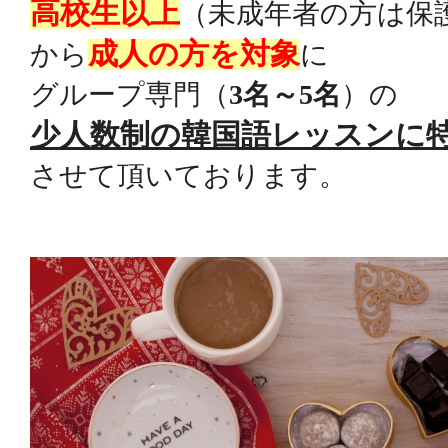
高校生以上
（未成年者の方は保
成人の方を対象
から
に
グループ専門（
3名～5名
）
の
少人数制の韓国語レッスン
に
させて頂いております。